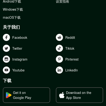
Android下载
设置指南
Windows下载
macOS下载
关于我们
Facebook
Reddit
Twitter
Tiktok
Instagram
Pinterest
Youtube
Linkedln
下载
Get it on
Download on the
Google Play
App Store