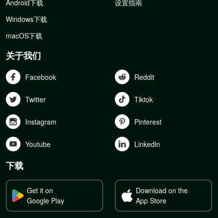
Android下载
设置指南
Windows下载
macOS下载
关于我们
Facebook
Reddit
Twitter
Tiktok
Instagram
Pinterest
Youtube
Linkedln
下载
Get it on
Download on the
Google Play
App Store