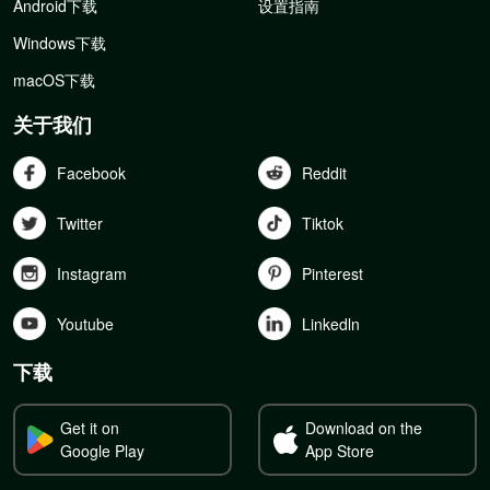
Android下载
设置指南
Windows下载
macOS下载
关于我们
Facebook
Reddit
Twitter
Tiktok
Instagram
Pinterest
Youtube
Linkedln
下载
Get it on
Download on the
Google Play
App Store